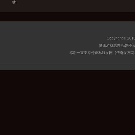
式
Copyright © 201
健康游戏忠告:抵制不良
感谢一直支持传奇私服发网【传奇发布网】的玩