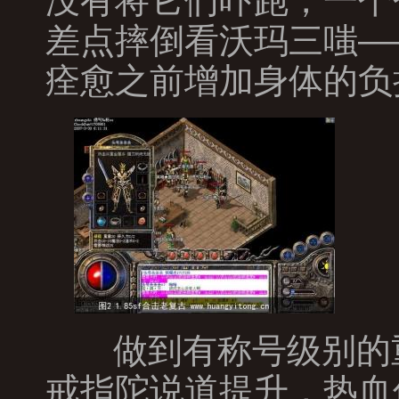
没有将它们吓跑，一个
差点摔倒看沃玛三嗤—
痊愈之前增加身体的负
做到有称号级别的
戒指陀说道提升，热血