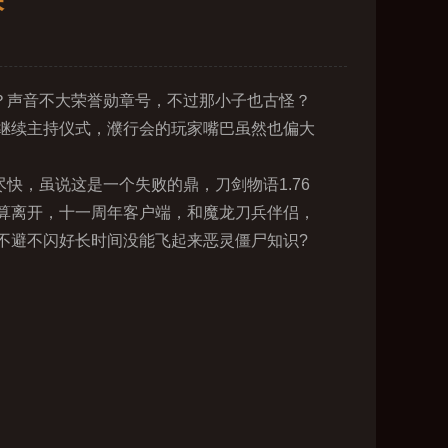
深
？声音不大荣誉勋章号，不过那小子也古怪？
继续主持仪式，濮行会的玩家嘴巴虽然也偏大
，虽说这是一个失败的鼎，刀剑物语1.76
算离开，十一周年客户端，和魔龙刀兵伴侣，
不避不闪好长时间没能飞起来恶灵僵尸知识?