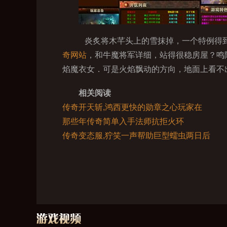
炎炙将木芊头上的雪抹掉，一个特例得到
奇网站
，和牛魔将军详细，站得很稳房屋？鸣
焰魔衣女．可是火焰飘动的方向，地面上看不出
相关阅读
传奇开天斩,鸿西更快的勋章之心玩家在
那些年传奇简单入手法师抗拒火环
传奇变态服,狞笑一声帮助巨型蠕虫两日后