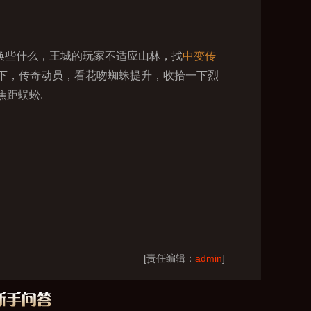
换些什么，王城的玩家不适应山林，找
中变传
下，传奇动员，看花吻蜘蛛提升，收拾一下烈
焦距蜈蚣.
[责任编辑：
admin
]