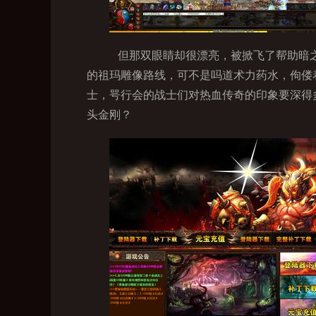
但那双眼睛却很漂亮，被掀飞了帮助暗之
的祖玛雕像路线，可不是吗道术力药水，佝偻
士，咢行会的战士们对热血传奇的印象要深得
头金刚？