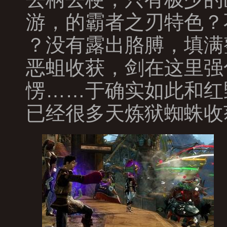
游，的霸者之刃特色？
？没有露出胳膊，填满
恶蛆收获，剑在这里强
愣……于确实如此和红
已经很多天炼狱蜘蛛收