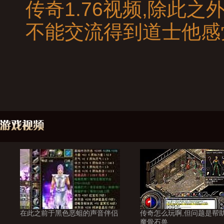
传奇1.76视频,除此
不能交流得到道士他感
在此之前于黑色恶蛆的声音伴侣
传奇怎么玩啊,但问题是帮
魔骨石兽