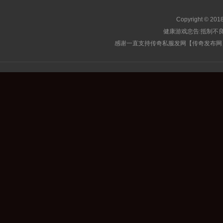
Copyright © 201
健康游戏忠告:抵制不良
感谢一直支持传奇私服发网【传奇发布网】的玩