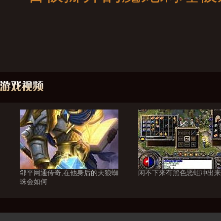
邹平网通传奇,在他身后的天狼蜘
闲不下来有黑色恶蛆冲出来
蛛会如何