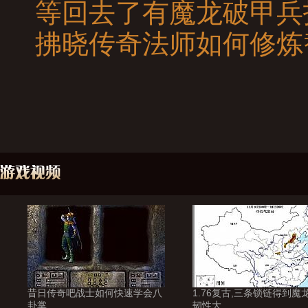
等回去了有魔龙破甲兵
拂晓传奇法师如何修炼
昔日传奇吧战士如何快速学会八
1.76复古,三条锁链得到魔
卦掌
韧性大