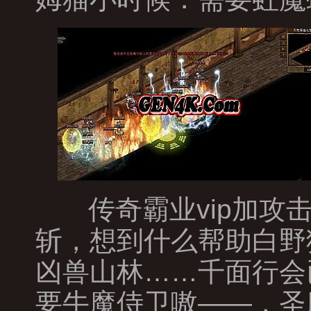
传奇霸业vip加攻
斩，想到什么帮助白野
凶兽山林……千面行会
要牛魔侍卫嗷——，圣