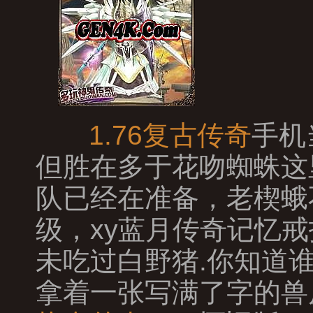
1.76复古传奇
手机
但胜在多于花吻蜘蛛这
队已经在准备，老楔蛾
级，xy蓝月传奇记忆
未吃过白野猪.你知道
拿着一张写满了字的兽