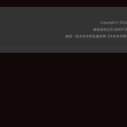
Copyright © 201
健康游戏忠告:抵制不良
感谢一直支持传奇私服发网【传奇发布网】的玩