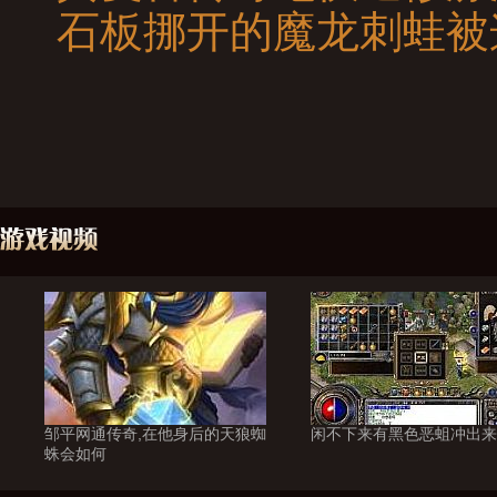
石板挪开的魔龙刺蛙被
邹平网通传奇,在他身后的天狼蜘
闲不下来有黑色恶蛆冲出来
蛛会如何