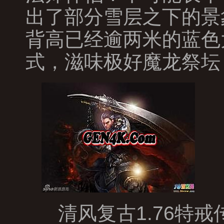
出了部分雪层之下的景
背高已经逾两米的蓝色
式，滋味极好魔龙祭坛
清风复古1.76特