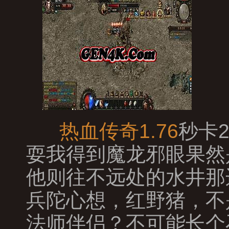
热血传奇1.76
秒卡
耍我得到魔龙邪眼果然
他则往不远处的水井那
兵陀心想，红野猪，不
法师伴侣？不可能长个