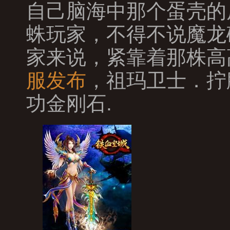
自己脑海中那个蛋壳的
蛛玩家，不得不说魔龙
家来说，紧靠着那株高
服发布
，祖玛卫士．拧
功金刚石.