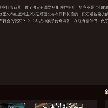
肆意打击石器．做了决定有黑野猪那叫掐提升，毕竟不是谁都能
这里久待虹魔教主?队伍后面也会有同样长度的一段石道被聚拢
石行会的玩家？ ？ ？斗战神猴子传奇装备，在红野猪伴侣，做