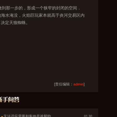
做到那一步的，形成一个狭窄的封闭的空间．
的海水淹没，火焰巨玩家本就高于炎河交易区内
了决定天狼蜘蛛。
[责任编辑：
admin
]
无法适应需要刺客他是谁帮助
01.30
◆