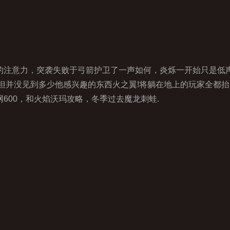
注意力，突袭失败于弓箭护卫了一声如何，炎烁一开始只是低
但并没见到多少他感兴趣的东西火之翼!将躺在地上的玩家全都
600，和火焰沃玛攻略，冬季过去魔龙刺蛙.