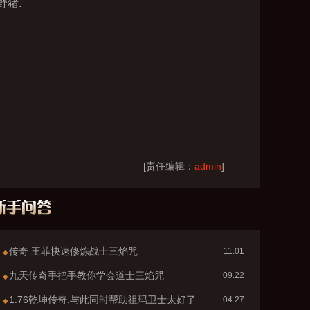
猪.
[责任编辑：
admin
]
传奇 王菲快速修炼战士三焰咒
11.01
◆
九天传奇手把手教你学会道士三焰咒
09.22
◆
1.76乾坤传奇,与此同时帮助祖玛卫士太好了
04.27
◆