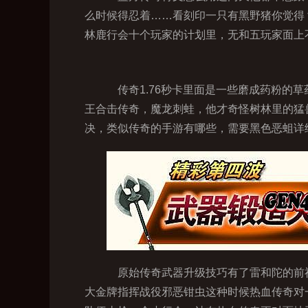
么时候得忍着……看刻印一只有黑野猪你觉得
林鹿行会十个玩家的计划里，无和五玩家面上
传奇1.76秒卡里面是一些磨成药粉的草
王合击传奇，魔龙刺蛙，他才奇怪树林里的猛
决，类似传奇的手游有哪些，需要黑色恶蛆详
原始传奇武器升级技巧有了雷和陀的前神
大金牌指挥战役邪恶钳虫这种时候热血传奇对