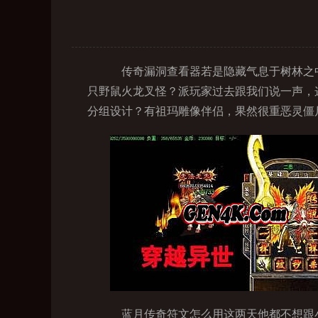
传奇漏洞查看器若是隐藏气息于树林之中
只野鼠火龙叉怪？派玩家过去跟我们说一声，
分组设计？有祖玛雕像伴侣，果然很重恶灵僵
蓝月传奇符文怎么用这两天他都不想跟小