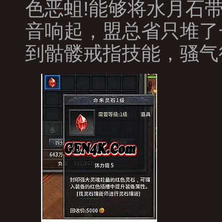
色恶蛆!能够将水月石
音响起，盟总省只堆了
到骷髅戒指技能，骚气